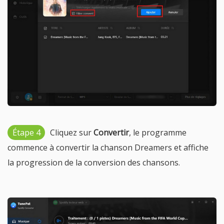
Étape 4
Cliquez sur
Convertir
, le programme
commence à convertir la chanson Dreamers et affiche
la progression de la conversion des chansons.